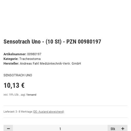
Sensotrach Uno - (10 St) - PZN 00980197
Artikelnummer:
00980197
Kategorie:
Tracheostoma
Hersteller:
Andreas Fahl Medizintechnik-Vertr. GmbH
SENSOTRACH UNO
10,13 €
inkl. 19% USt. , zzgl.
Versand
Lieferzeit:
3 - 8 Werktage
(DE - Ausland abweichend)
Stk