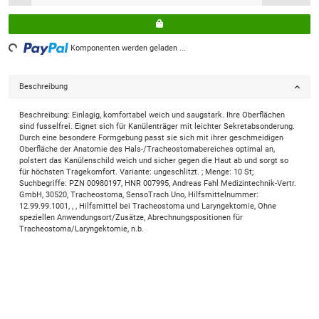
ading...
Komponenten werden geladen ...
Beschreibung
Beschreibung: Einlagig, komfortabel weich und saugstark. Ihre Oberflächen
sind fusselfrei. Eignet sich für Kanülenträger mit leichter Sekretabsonderung.
Durch eine besondere Formgebung passt sie sich mit ihrer geschmeidigen
Oberfläche der Anatomie des Hals-/Tracheostomabereiches optimal an,
polstert das Kanülenschild weich und sicher gegen die Haut ab und sorgt so
für höchsten Tragekomfort. Variante: ungeschlitzt. ; Menge: 10 St;
Suchbegriffe: PZN 00980197, HNR 007995, Andreas Fahl Medizintechnik-Vertr.
GmbH, 30520, Tracheostoma, SensoTrach Uno, Hilfsmittelnummer:
12.99.99.1001, , , Hilfsmittel bei Tracheostoma und Laryngektomie, Ohne
speziellen Anwendungsort/Zusätze, Abrechnungspositionen für
Tracheostoma/Laryngektomie, n.b.