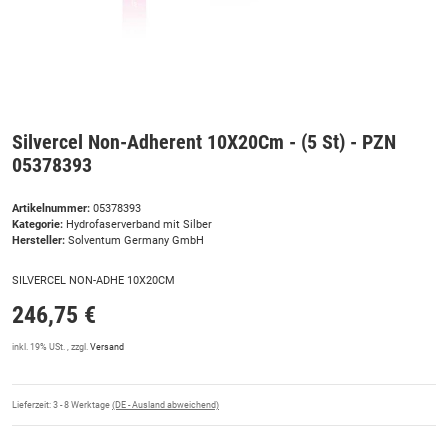
Silvercel Non-Adherent 10X20Cm - (5 St) - PZN
05378393
Artikelnummer:
05378393
Kategorie:
Hydrofaserverband mit Silber
Hersteller:
Solventum Germany GmbH
SILVERCEL NON-ADHE 10X20CM
246,75 €
inkl. 19% USt. , zzgl.
Versand
Lieferzeit:
3 - 8 Werktage
(DE - Ausland abweichend)