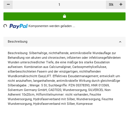
Stk
ing...
Komponenten werden geladen ...
Beschreibung
Beschreibung: Silberhaltige, nichthaftende, antimikrobielle Wundauflage zur
Behandlung von akuten und chronischen, infizierten oder infektionsgefährdeten
Wunden unterschiedlicher Tiefe, die eine mäßige bis starke Exsudation
aufweisen. Kombination aus Calciumalginat, Carboxymethylcellulose,
silberbeschichteten Fasern und der einzigartigen, nichthaftenden
Wundkontaktschicht EasyLIFT. Effektives Exsudatmanagement; entwickelt um
nicht anzuhaften, langanhaltende, antimikrobielle Wirkung durch gleichmäßige
Silberabgabe. ; Menge: 5 St; Suchbegriffe: PZN 05378393, HNR 013369,
Solventum Germany GmbH, CAD7020, Wundversorgung, SILVERCEL Non-
Adherent 10x20cm, Hilfsmittelnummer: nicht vorhanden, Feuchte
Wundversorgung, Hydrofaserverband mit Silber, Wundversorgung, Feuchte
Wundversorgung, Hydrofaserverband mit Silber, Kompresse