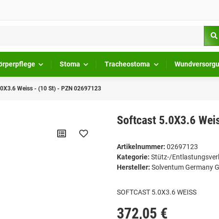
örperpflege
Stoma
Tracheostoma
Wundversorg
.0X3.6 Weiss - (10 St) - PZN 02697123
Softcast 5.0X3.6 Wei
Artikelnummer:
02697123
Kategorie:
Stütz-/Entlastungsve
Hersteller:
Solventum Germany
SOFTCAST 5.0X3.6 WEISS
372,05 €