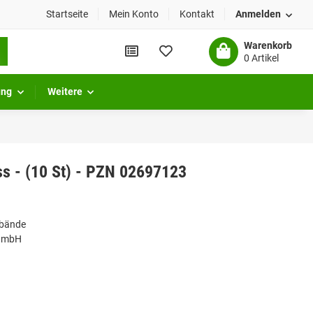
Startseite
Mein Konto
Kontakt
Anmelden
Warenkorb
0 Artikel
ung
Weitere
ss - (10 St) - PZN 02697123
rbände
 GmbH