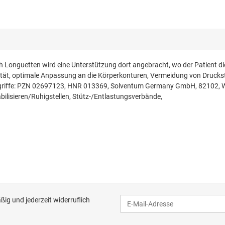
h Longuetten wird eine Unterstützung dort angebracht, wo der Patient d
tizität, optimale Anpassung an die Körperkonturen, Vermeidung von Druc
begriffe: PZN 02697123, HNR 013369, Solventum Germany GmbH, 82102, Wei
lisieren/Ruhigstellen, Stütz-/Entlastungsverbände,
ig und jederzeit widerruflich