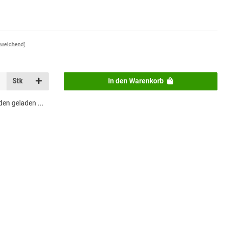
bweichend)
Stk
In den Warenkorb
n geladen ...