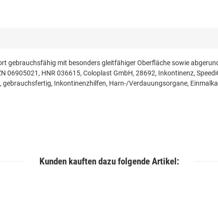
ort gebrauchsfähig mit besonders gleitfähiger Oberfläche sowie abgerun
fe: PZN 06905021, HNR 036615, Coloplast GmbH, 28692, Inkontinenz, Spe
, gebrauchsfertig, Inkontinenzhilfen, Harn-/Verdauungsorgane, Einmalkat
Kunden kauften dazu folgende Artikel: