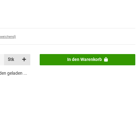
bweichend)
Stk
In den Warenkorb
n geladen ...