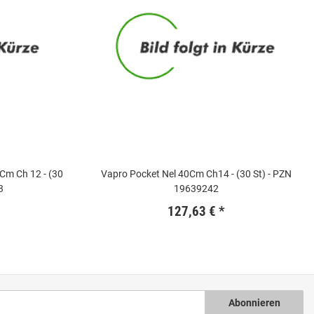
0Cm Ch 12 - (30
Vapro Pocket Nel 40Cm Ch14 - (30 St) - PZN
3
19639242
127,63 €
*
Abonnieren