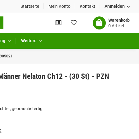
Startseite
Mein Konto
Kontakt
Anmelden
Warenkorb
0 Artikel
ung
Weitere
6905021
änner Nelaton Ch12 - (30 St) - PZN
chtet, gebrauchsfertig
2