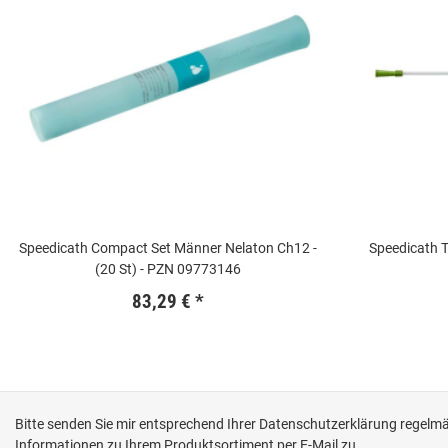
Speedicath Compact Set Männer Nelaton Ch12 -
Speedicath T
(20 St) - PZN 09773146
83,29 €
*
Bitte senden Sie mir entsprechend Ihrer
Datenschutzerklärung
regelmäß
Informationen zu Ihrem Produktsortiment per E-Mail zu.