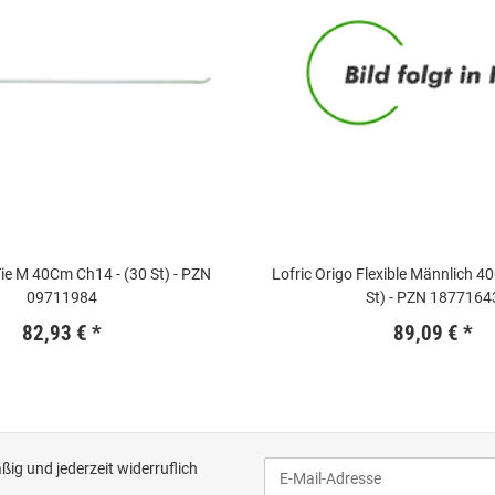
ie M 40Cm Ch14 - (30 St) - PZN
Lofric Origo Flexible Männlich 4
09711984
St) - PZN 1877164
82,93 €
*
89,09 €
*
ig und jederzeit widerruflich