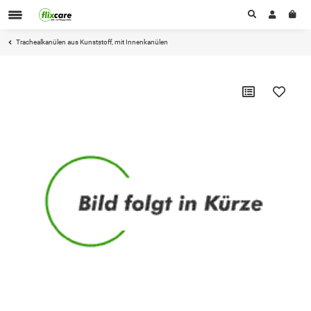
Trachealkanülen aus Kunststoff, mit Innenkanülen