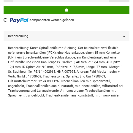
Loading...
Komponenten werden geladen ...
Beschreibung
Beschreibung: Kurze Spiralkanüle mit Siebung. Set beinhaltet: zwei flexible
gefensterte Innenkanülen (IFCX), eine Hustenkappe, einen 15 mm Konnektor
(UNI), ein Sprechventil, eine Verschlusskappe, ein Kanülentrageband, eine
Einführhilfe und einen Kanülenpass. Größe: 9, AD Schild: 12,4 mm, AD Spitze:
12,4 mm, ID Spitze AK: 9,0 mm, ID Spitze IK: 7,5 mm, Länge: 77 mm.; Menge: 1
St; Suchbegriffe: PZN 14002965, HNR 007995, Andreas Fahl Medizintechnik-
Vertr. GmbH, 17508-09, Tracheostoma, Spiraflex Sho Uni 17508-09,
Hilfsmittelnummer: 12.24.03.1126, Trachealkanülen mit Sprechventil,
ungeblockt, Trachealkanülen aus Kunststoff, mit Innenkanülen, Hilfsmittel bei
Tracheostoma und Laryngektomie, Atmungsorgane, Trachealkanülen mit
Sprechventil, ungeblockt, Trachealkanülen aus Kunststoff, mit Innenkanülen