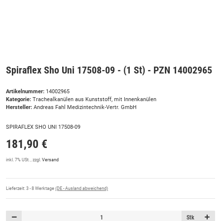
Spiraflex Sho Uni 17508-09 - (1 St) - PZN 14002965
Artikelnummer:
14002965
Kategorie:
Trachealkanülen aus Kunststoff, mit Innenkanülen
Hersteller:
Andreas Fahl Medizintechnik-Vertr. GmbH
SPIRAFLEX SHO UNI 17508-09
181,90 €
inkl. 7% USt. , zzgl.
Versand
Lieferzeit:
3 - 8 Werktage
(DE - Ausland abweichend)
Stk