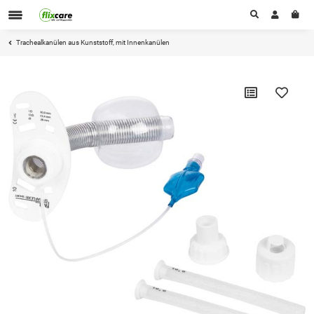
Trachealkanülen aus Kunststoff, mit Innenkanülen