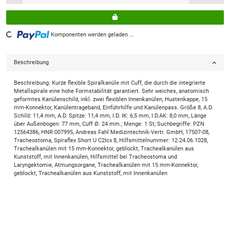
Loading...
Komponenten werden geladen ...
Beschreibung
Beschreibung: Kurze flexible Spiralkanüle mit Cuff, die durch die integrierte
Metallspirale eine hohe Formstabilität garantiert. Sehr weiches, anatomisch
geformtes Kanülenschild, inkl. zwei flexiblen Innenkanülen, Hustenkappe, 15
mm-Konnektor, Kanülentrageband, Einführhilfe und Kanülenpass. Größe 8, A.D.
Schild: 11,4 mm, A.D. Spitze: 11,4 mm, I.D. IK: 6,5 mm, I.D.AK: 8,0 mm, Länge
über Außenbogen: 77 mm, Cuff Ø: 24 mm.; Menge: 1 St; Suchbegriffe: PZN
12564386, HNR 007995, Andreas Fahl Medizintechnik-Vertr. GmbH, 17507-08,
Tracheostoma, Spiraflex Short U C2Icx 8, Hilfsmittelnummer: 12.24.06.1028,
Trachealkanülen mit 15 mm-Konnektor, geblockt, Trachealkanülen aus
Kunststoff, mit Innenkanülen, Hilfsmittel bei Tracheostoma und
Laryngektomie, Atmungsorgane, Trachealkanülen mit 15 mm-Konnektor,
geblockt, Trachealkanülen aus Kunststoff, mit Innenkanülen