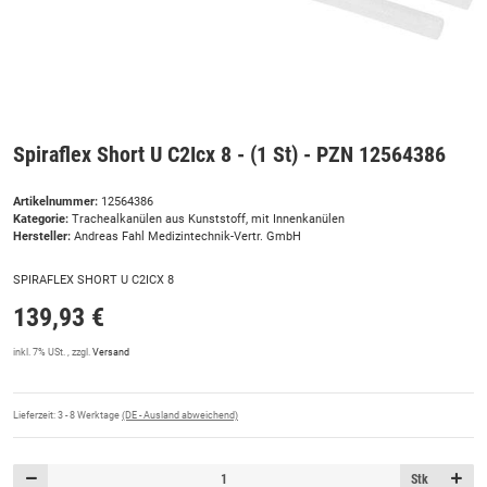
Spiraflex Short U C2Icx 8 - (1 St) - PZN 12564386
Artikelnummer:
12564386
Kategorie:
Trachealkanülen aus Kunststoff, mit Innenkanülen
Hersteller:
Andreas Fahl Medizintechnik-Vertr. GmbH
SPIRAFLEX SHORT U C2ICX 8
139,93 €
inkl. 7% USt. , zzgl.
Versand
Lieferzeit:
3 - 8 Werktage
(DE - Ausland abweichend)
Stk