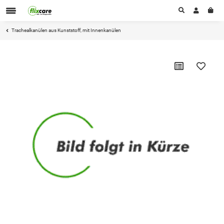
Trachealkanülen aus Kunststoff, mit Innenkanülen