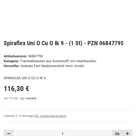
Spiraflex Uni O Cu O Ik 9 - (1 St) - PZN 06847795
Artikelnummer:
06847795
Kategorie:
Trachealkanülen aus Kunststoff, mit Innenkanülen
Hersteller:
Andreas Fahl Medizintechnik-Vertr. GmbH
SPIRAFLEX UNI O CU O IK 9
116,30 €
inkl. 7% USt. , zzgl.
Versand
Lieferzeit:
3 - 8 Werktage
(DE - Ausland abweichend)
Stk