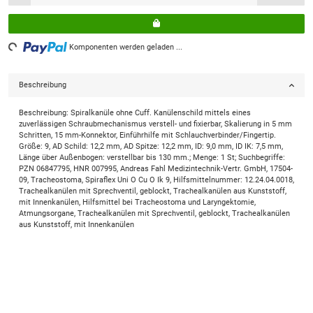
Loading...
Komponenten werden geladen ...
Beschreibung
Beschreibung: Spiralkanüle ohne Cuff. Kanülenschild mittels eines
zuverlässigen Schraubmechanismus verstell- und fixierbar, Skalierung in 5 mm
Schritten, 15 mm-Konnektor, Einführhilfe mit Schlauchverbinder/Fingertip.
Größe: 9, AD Schild: 12,2 mm, AD Spitze: 12,2 mm, ID: 9,0 mm, ID IK: 7,5 mm,
Länge über Außenbogen: verstellbar bis 130 mm.; Menge: 1 St; Suchbegriffe:
PZN 06847795, HNR 007995, Andreas Fahl Medizintechnik-Vertr. GmbH, 17504-
09, Tracheostoma, Spiraflex Uni O Cu O Ik 9, Hilfsmittelnummer: 12.24.04.0018,
Trachealkanülen mit Sprechventil, geblockt, Trachealkanülen aus Kunststoff,
mit Innenkanülen, Hilfsmittel bei Tracheostoma und Laryngektomie,
Atmungsorgane, Trachealkanülen mit Sprechventil, geblockt, Trachealkanülen
aus Kunststoff, mit Innenkanülen