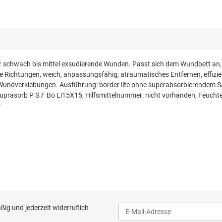
ür schwach bis mittel exsudierende Wunden. Passt sich dem Wundbett an, 
lle Richtungen, weich, anpassungsfähig, atraumatisches Entfernen, effi
undverklebungen. Ausführung: border lite ohne superabsorbierendem S
asorb P S.F Bo Li15X15, Hilfsmittelnummer: nicht vorhanden, Feucht
r
ig und jederzeit widerruflich