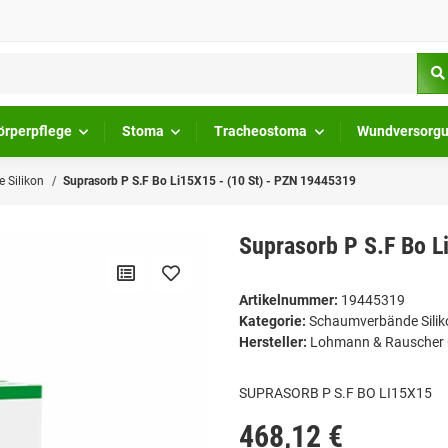
örperpflege
Stoma
Tracheostoma
Wundversorg
 Silikon
Suprasorb P S.F Bo Li15X15 - (10 St) - PZN 19445319
Suprasorb P S.F Bo L
Artikelnummer:
19445319
Kategorie:
Schaumverbände Silik
Hersteller:
Lohmann & Rauscher
SUPRASORB P S.F BO LI15X15
468,12 €