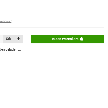
bweichend)
Stk
In den Warenkorb
n geladen ...