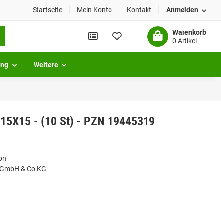
Startseite
Mein Konto
Kontakt
Anmelden
Warenkorb
0 Artikel
ung
Weitere
i15X15 - (10 St) - PZN 19445319
on
 GmbH & Co.KG