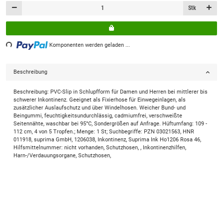
Stk
ng...
Komponenten werden geladen ...
Beschreibung
Beschreibung: PVC-Slip in Schlupfform für Damen und Herren bei mittlerer bis
schwerer Inkontinenz. Geeignet als Fixierhose für Einwegeinlagen, als
zusätzlicher Auslaufschutz und über Windelhosen. Weicher Bund- und
Beingummi, feuchtigkeitsundurchlässig, cadmiumfrei, verschweißte
Seitennähte, waschbar bei 95°C, Sondergrößen auf Anfrage. Hüftumfang: 109 -
112 cm, 4 von 5 Tropfen.; Menge: 1 St; Suchbegriffe: PZN 03021563, HNR
011918, suprima GmbH, 1206038, Inkontinenz, Suprima Ink Ho1206 Rosa 46,
Hilfsmittelnummer: nicht vorhanden, Schutzhosen, , Inkontinenzhilfen,
Harn-/Verdauungsorgane, Schutzhosen,