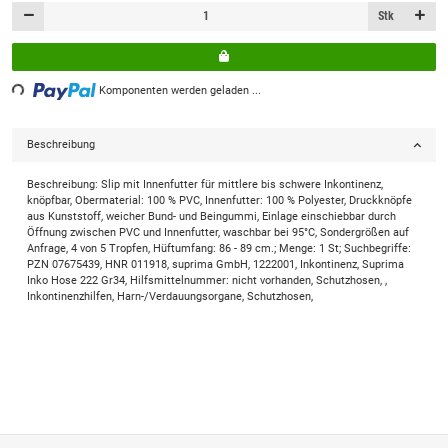
Stk
ng...
Komponenten werden geladen ...
Beschreibung
Beschreibung: Slip mit Innenfutter für mittlere bis schwere Inkontinenz,
knöpfbar, Obermaterial: 100 % PVC, Innenfutter: 100 % Polyester, Druckknöpfe
aus Kunststoff, weicher Bund- und Beingummi, Einlage einschiebbar durch
Öffnung zwischen PVC und Innenfutter, waschbar bei 95°C, Sondergrößen auf
Anfrage, 4 von 5 Tropfen, Hüftumfang: 86 - 89 cm.; Menge: 1 St; Suchbegriffe:
PZN 07675439, HNR 011918, suprima GmbH, 1222001, Inkontinenz, Suprima
Inko Hose 222 Gr34, Hilfsmittelnummer: nicht vorhanden, Schutzhosen, ,
Inkontinenzhilfen, Harn-/Verdauungsorgane, Schutzhosen,