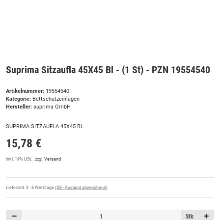
Suprima Sitzaufla 45X45 Bl - (1 St) - PZN 19554540
Artikelnummer:
19554540
Kategorie:
Bettschutzeinlagen
Hersteller:
suprima GmbH
SUPRIMA SITZAUFLA 45X45 BL
15,78 €
inkl. 19% USt. , zzgl.
Versand
Lieferzeit:
3 - 8 Werktage
(DE - Ausland abweichend)
Stk