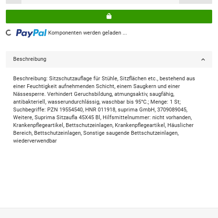
Loading...
Komponenten werden geladen ...
Beschreibung
Beschreibung: Sitzschutzauflage für Stühle, Sitzflächen etc., bestehend aus
einer Feuchtigkeit aufnehmenden Schicht, einem Saugkern und einer
Nässesperre. Verhindert Geruchsbildung, atmungsaktiv, saugfähig,
antibakteriell, wasserundurchlässig, waschbar bis 95°C.; Menge: 1 St;
Suchbegriffe: PZN 19554540, HNR 011918, suprima GmbH, 3709089045,
Weitere, Suprima Sitzaufla 45X45 Bl, Hilfsmittelnummer: nicht vorhanden,
Krankenpflegeartikel, Bettschutzeinlagen, Krankenpflegeartikel, Häuslicher
Bereich, Bettschutzeinlagen, Sonstige saugende Bettschutzeinlagen,
wiederverwendbar