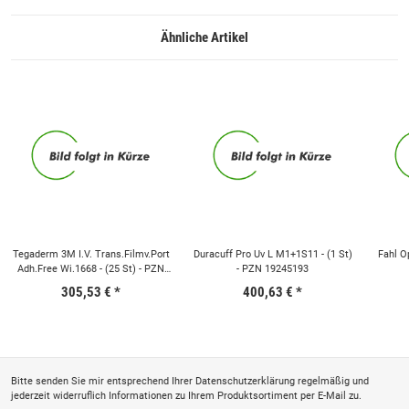
Ähnliche Artikel
Tegaderm 3M I.V. Trans.Filmv.Port
Duracuff Pro Uv L M1+1S11 - (1 St)
Fahl Op
Adh.Free Wi.1668 - (25 St) - PZN
- PZN 19245193
13196832
305,53 €
*
400,63 €
*
Bitte senden Sie mir entsprechend Ihrer
Datenschutzerklärung
regelmäßig und
jederzeit widerruflich Informationen zu Ihrem Produktsortiment per E-Mail zu.