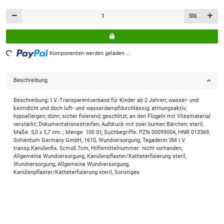
Stk
ading...
Komponenten werden geladen ...
Beschreibung
Beschreibung: I.V.-Transparentverband für Kinder ab 2 Jahren; wasser- und
keimdicht und doch luft- und wasserdampfdurchlässig; atmungsaktiv;
hypoallergen; dünn; sicher fixierend; geschlitzt; an den Flügeln mit Vliesmaterial
verstärkt; Dokumentationsstreifen; Aufdruck mit zwei bunten Bärchen; steril;
Maße: 5,0 x 5,7 cm. ; Menge: 100 St; Suchbegriffe: PZN 00099004, HNR 013369,
Solventum Germany GmbH, 1610, Wundversorgung, Tegaderm 3M I.V.
transp.Kanülenfix. 5cmx5.7cm, Hilfsmittelnummer: nicht vorhanden,
Allgemeine Wundversorgung, Kanülenpflaster/Katheterfixierung steril,
Wundversorgung, Allgemeine Wundversorgung,
Kanülenpflaster/Katheterfixierung steril, Sonstiges