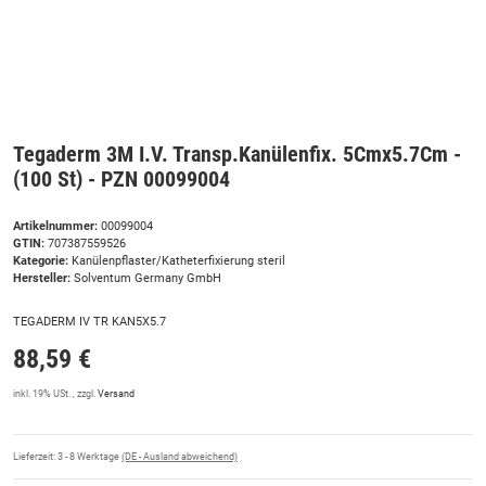
Tegaderm 3M I.V. Transp.Kanülenfix. 5Cmx5.7Cm -
(100 St) - PZN 00099004
Artikelnummer:
00099004
GTIN:
707387559526
Kategorie:
Kanülenpflaster/Katheterfixierung steril
Hersteller:
Solventum Germany GmbH
TEGADERM IV TR KAN5X5.7
88,59 €
inkl. 19% USt. , zzgl.
Versand
Lieferzeit:
3 - 8 Werktage
(DE - Ausland abweichend)