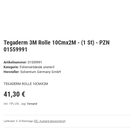
Tegaderm 3M Rolle 10Cmx2M - (1 St) - PZN
01559991
Artikelnummer:
01559991
Kategorie:
Folienverbände unsteril
Hersteller:
Solventum Germany GmbH
TEGADERM ROLLE 10CMX2M
41,30 €
inkl. 19% USt. , zzgl.
Versand
Lieferzeit:
3 - 8 Werktage
(DE - Ausland abweichend)