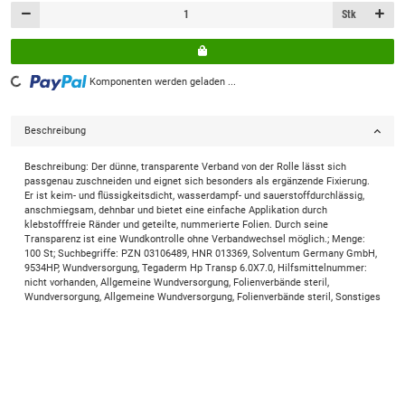
Stk
Loading...
Komponenten werden geladen ...
Beschreibung
Beschreibung: Der dünne, transparente Verband von der Rolle lässt sich
passgenau zuschneiden und eignet sich besonders als ergänzende Fixierung.
Er ist keim- und flüssigkeitsdicht, wasserdampf- und sauerstoffdurchlässig,
anschmiegsam, dehnbar und bietet eine einfache Applikation durch
klebstofffreie Ränder und geteilte, nummerierte Folien. Durch seine
Transparenz ist eine Wundkontrolle ohne Verbandwechsel möglich.; Menge:
100 St; Suchbegriffe: PZN 03106489, HNR 013369, Solventum Germany GmbH,
9534HP, Wundversorgung, Tegaderm Hp Transp 6.0X7.0, Hilfsmittelnummer:
nicht vorhanden, Allgemeine Wundversorgung, Folienverbände steril,
Wundversorgung, Allgemeine Wundversorgung, Folienverbände steril, Sonstiges