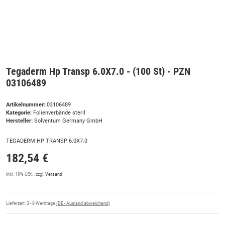
Tegaderm Hp Transp 6.0X7.0 - (100 St) - PZN
03106489
Artikelnummer:
03106489
Kategorie:
Folienverbände steril
Hersteller:
Solventum Germany GmbH
TEGADERM HP TRANSP 6.0X7.0
182,54 €
inkl. 19% USt. , zzgl.
Versand
Lieferzeit:
3 - 8 Werktage
(DE - Ausland abweichend)