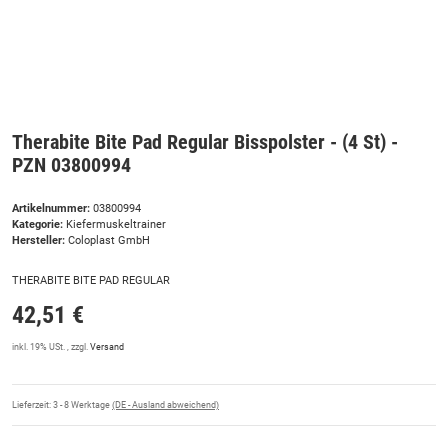
Therabite Bite Pad Regular Bisspolster - (4 St) -
PZN 03800994
Artikelnummer:
03800994
Kategorie:
Kiefermuskeltrainer
Hersteller:
Coloplast GmbH
THERABITE BITE PAD REGULAR
42,51 €
inkl. 19% USt. , zzgl.
Versand
Lieferzeit:
3 - 8 Werktage
(DE - Ausland abweichend)