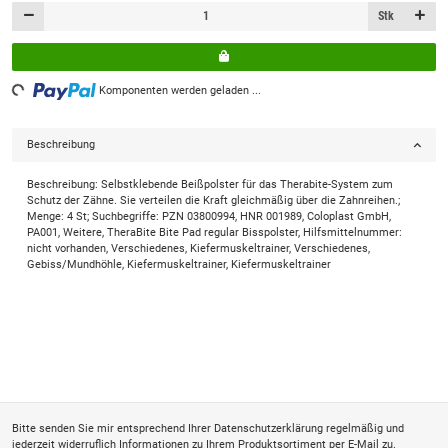
Stk
Loading...
Komponenten werden geladen ...
Beschreibung
Beschreibung: Selbstklebende Beißpolster für das Therabite-System zum
Schutz der Zähne. Sie verteilen die Kraft gleichmäßig über die Zahnreihen.;
Menge: 4 St; Suchbegriffe: PZN 03800994, HNR 001989, Coloplast GmbH,
PA001, Weitere, TheraBite Bite Pad regular Bisspolster, Hilfsmittelnummer:
nicht vorhanden, Verschiedenes, Kiefermuskeltrainer, Verschiedenes,
Gebiss/Mundhöhle, Kiefermuskeltrainer, Kiefermuskeltrainer
Bitte senden Sie mir entsprechend Ihrer
Datenschutzerklärung
regelmäßig und
jederzeit widerruflich Informationen zu Ihrem Produktsortiment per E-Mail zu.