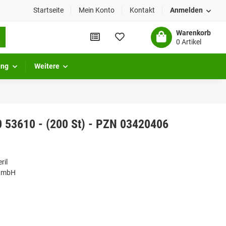
Startseite
Mein Konto
Kontakt
Anmelden
Warenkorb
0 Artikel
ung
Weitere
 53610 - (200 St) - PZN 03420406
ril
 GmbH