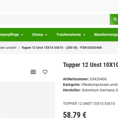
örperpflege
Stoma
Tracheostoma
Wundversorg
sen unsteril
Topper 12 Unst 10X10 53610 - (200 St) - PZN 03420406
Topper 12 Unst 10X10
Artikelnummer:
03420406
Kategorie:
Vlieskompressen unste
Hersteller:
Solventum Germany
TOPPER 12 UNST 10X10 53610
58,79 €