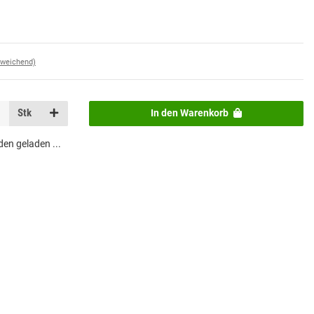
bweichend)
Stk
In den Warenkorb
n geladen ...