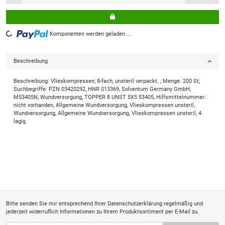
Komponenten werden geladen ...
Loading...
Beschreibung
Beschreibung: Vlieskompressen; 8-fach; unsteril verpackt. ; Menge: 200 St;
Suchbegriffe: PZN 03420292, HNR 013369, Solventum Germany GmbH,
M53405N, Wundversorgung, TOPPER 8 UNST 5X5 53405, Hilfsmittelnummer:
nicht vorhanden, Allgemeine Wundversorgung, Vlieskompressen unsteril,
Wundversorgung, Allgemeine Wundversorgung, Vlieskompressen unsteril, 4
lagig
Bitte senden Sie mir entsprechend Ihrer
Datenschutzerklärung
regelmäßig und
jederzeit widerruflich Informationen zu Ihrem Produktsortiment per E-Mail zu.