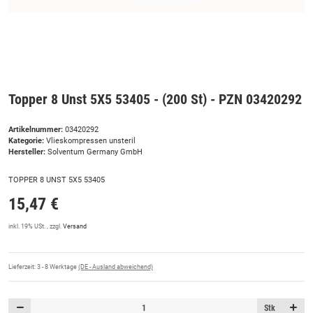
Topper 8 Unst 5X5 53405 - (200 St) - PZN 03420292
Artikelnummer:
03420292
Kategorie:
Vlieskompressen unsteril
Hersteller:
Solventum Germany GmbH
TOPPER 8 UNST 5X5 53405
15,47 €
inkl. 19% USt. , zzgl.
Versand
Lieferzeit:
3 - 8 Werktage
(DE - Ausland abweichend)
Stk