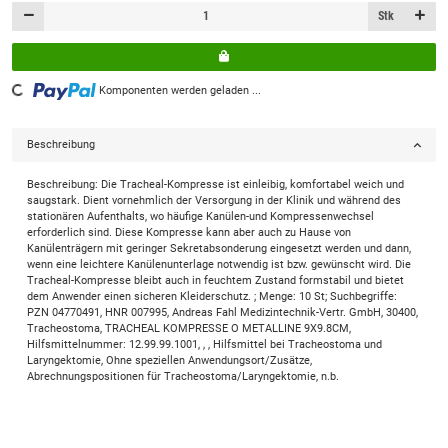
Stk
Loading...
Komponenten werden geladen ...
Beschreibung
Beschreibung: Die Tracheal-Kompresse ist einleibig, komfortabel weich und
saugstark. Dient vornehmlich der Versorgung in der Klinik und während des
stationären Aufenthalts, wo häufige Kanülen-und Kompressenwechsel
erforderlich sind. Diese Kompresse kann aber auch zu Hause von
Kanülenträgern mit geringer Sekretabsonderung eingesetzt werden und dann,
wenn eine leichtere Kanülenunterlage notwendig ist bzw. gewünscht wird. Die
Tracheal-Kompresse bleibt auch in feuchtem Zustand formstabil und bietet
dem Anwender einen sicheren Kleiderschutz. ; Menge: 10 St; Suchbegriffe:
PZN 04770491, HNR 007995, Andreas Fahl Medizintechnik-Vertr. GmbH, 30400,
Tracheostoma, TRACHEAL KOMPRESSE O METALLINE 9X9.8CM,
Hilfsmittelnummer: 12.99.99.1001, , , Hilfsmittel bei Tracheostoma und
Laryngektomie, Ohne speziellen Anwendungsort/Zusätze,
Abrechnungspositionen für Tracheostoma/Laryngektomie, n.b.