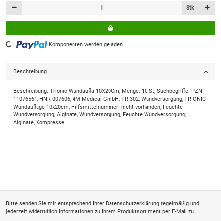
Stk
Komponenten werden geladen ...
Loading...
Beschreibung
Beschreibung: Trionic Wundaufla 10X20Cm; Menge: 10 St; Suchbegriffe: PZN
11076561, HNR 007606, 4M Medical GmbH, TRI302, Wundversorgung, TRIONIC
Wundauflage 10x20cm, Hilfsmittelnummer: nicht vorhanden, Feuchte
Wundversorgung, Alginate, Wundversorgung, Feuchte Wundversorgung,
Alginate, Kompresse
Bitte senden Sie mir entsprechend Ihrer
Datenschutzerklärung
regelmäßig und
jederzeit widerruflich Informationen zu Ihrem Produktsortiment per E-Mail zu.