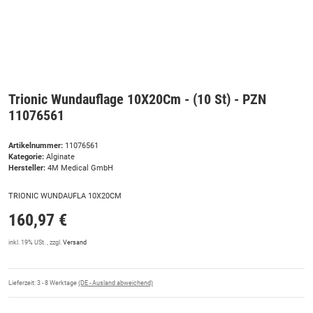
Trionic Wundauflage 10X20Cm - (10 St) - PZN
11076561
Artikelnummer:
11076561
Kategorie:
Alginate
Hersteller:
4M Medical GmbH
TRIONIC WUNDAUFLA 10X20CM
160,97 €
inkl. 19% USt. , zzgl.
Versand
Lieferzeit:
3 - 8 Werktage
(DE - Ausland abweichend)