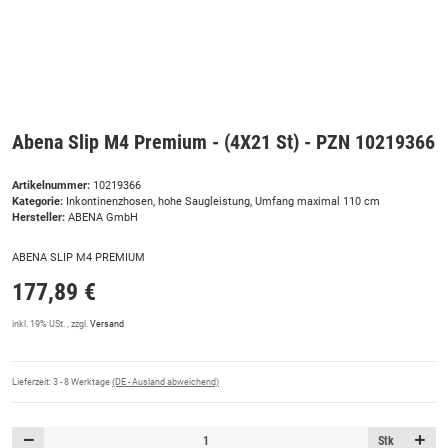
Abena Slip M4 Premium - (4X21 St) - PZN 10219366
Artikelnummer:
10219366
Kategorie:
Inkontinenzhosen, hohe Saugleistung, Umfang maximal 110 cm
Hersteller:
ABENA GmbH
ABENA SLIP M4 PREMIUM
177,89 €
inkl. 19% USt. , zzgl.
Versand
Lieferzeit:
3 - 8 Werktage
(DE - Ausland abweichend)
Stk