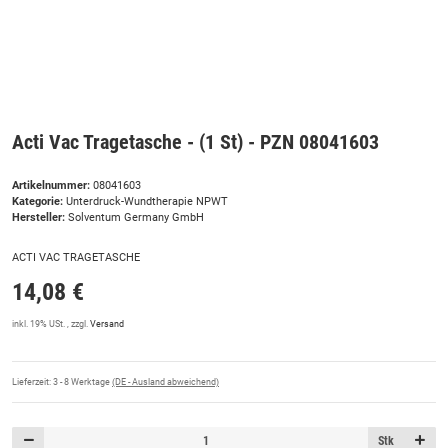
Acti Vac Tragetasche - (1 St) - PZN 08041603
Artikelnummer:
08041603
Kategorie:
Unterdruck-Wundtherapie NPWT
Hersteller:
Solventum Germany GmbH
ACTI VAC TRAGETASCHE
14,08 €
inkl. 19% USt. , zzgl.
Versand
Lieferzeit:
3 - 8 Werktage
(DE - Ausland abweichend)
Stk