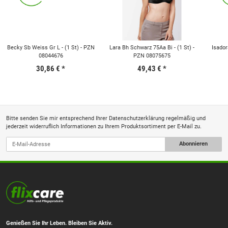
Becky Sb Weiss Gr L - (1 St) - PZN
Lara Bh Schwarz 75Aa Bi - (1 St) -
Isador
08044676
PZN 08075675
30,86 €
*
49,43 €
*
Bitte senden Sie mir entsprechend Ihrer
Datenschutzerklärung
regelmäßig und
jederzeit widerruflich Informationen zu Ihrem Produktsortiment per E-Mail zu.
Abonnieren
Genießen Sie Ihr Leben. Bleiben Sie Aktiv.