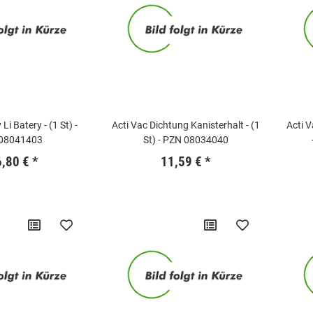
Li Batery - (1 St) -
Acti Vac Dichtung Kanisterhalt - (1
Acti 
08041403
St) - PZN 08034040
6,80 €
*
11,59 €
*