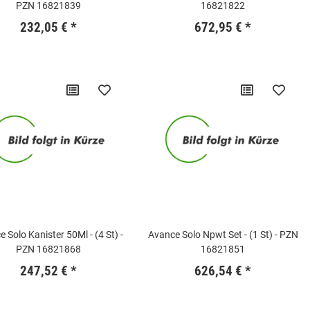
PZN 16821839
16821822
232,05 €
*
672,95 €
*
 Solo Kanister 50Ml - (4 St) -
Avance Solo Npwt Set - (1 St) - PZN
PZN 16821868
16821851
247,52 €
*
626,54 €
*