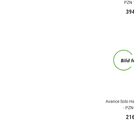
PZN 
39
Avance Solo Haf
- PZN
21