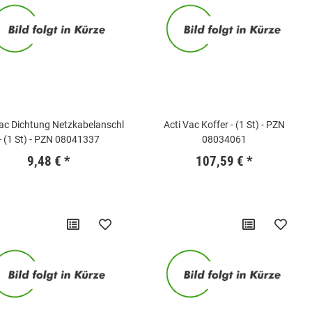
Vac Dichtung Netzkabelanschl
Acti Vac Koffer - (1 St) - PZN
- (1 St) - PZN 08041337
08034061
9,48 €
*
107,59 €
*