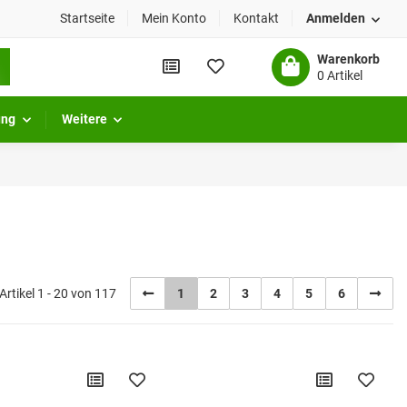
Startseite
Mein Konto
Kontakt
Anmelden
Warenkorb
0 Artikel
ung
Weitere
Artikel 1 - 20 von 117
1
2
3
4
5
6