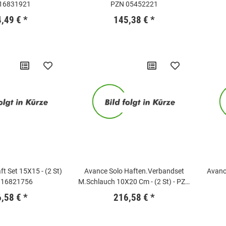
16831921
PZN 05452221
4,49 €
*
145,38 €
*
t Set 15X15 - (2 St)
Avance Solo Haften.Verbandset
Avance
 16821756
M.Schlauch 10X20 Cm - (2 St) - PZN
16821928
6,58 €
*
216,58 €
*