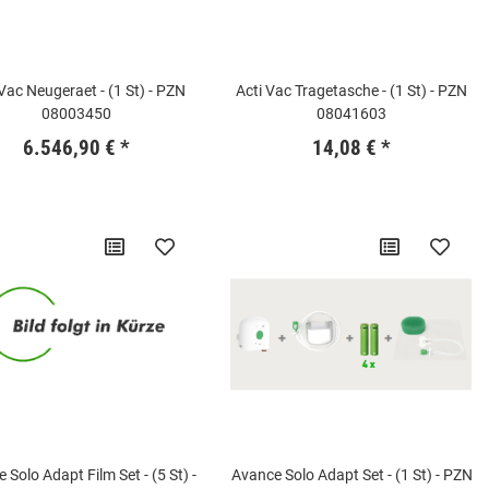
 Vac Neugeraet - (1 St) - PZN
Acti Vac Tragetasche - (1 St) - PZN
08003450
08041603
6.546,90 €
*
14,08 €
*
 Solo Adapt Film Set - (5 St) -
Avance Solo Adapt Set - (1 St) - PZN