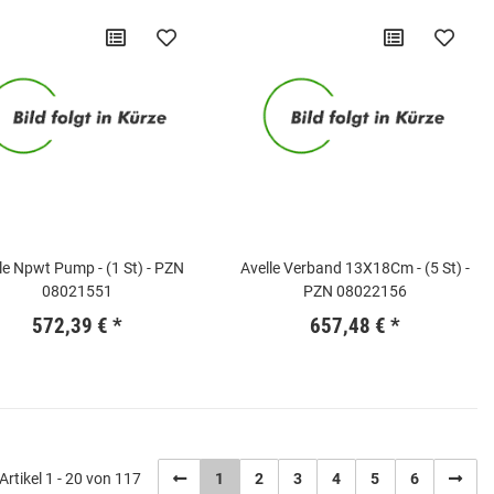
le Npwt Pump - (1 St) - PZN
Avelle Verband 13X18Cm - (5 St) -
08021551
PZN 08022156
572,39 €
*
657,48 €
*
Artikel 1 - 20 von 117
1
2
3
4
5
6