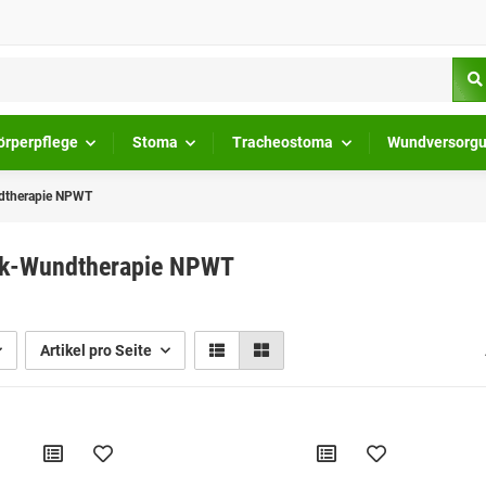
örperpflege
Stoma
Tracheostoma
Wundversorg
dtherapie NPWT
ck-Wundtherapie NPWT
Artikel pro Seite