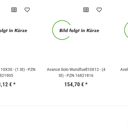
10X30 - (1 St) - PZN
Avance Solo Wundfuell10X12 - (4
Avel
821905
St) - PZN 16821816
3,12 €
*
154,70 €
*