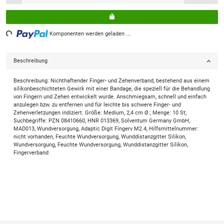
ding...
Komponenten werden geladen ...
Beschreibung
Beschreibung: Nichthaftender Finger- und Zehenverband, bestehend aus einem
silikonbeschichteten Gewirk mit einer Bandage, die speziell für die Behandlung
von Fingern und Zehen entwickelt wurde. Anschmiegsam, schnell und einfach
anzulegen bzw. zu entfernen und für leichte bis schwere Finger- und
Zehenverletzungen indiziert. Größe: Medium, 2,4 cm Ø.; Menge: 10 St;
Suchbegriffe: PZN 08410660, HNR 013369, Solventum Germany GmbH,
MAD013, Wundversorgung, Adaptic Digit Fingerv M2.4, Hilfsmittelnummer:
nicht vorhanden, Feuchte Wundversorgung, Wunddistanzgitter Silikon,
Wundversorgung, Feuchte Wundversorgung, Wunddistanzgitter Silikon,
Fingerverband