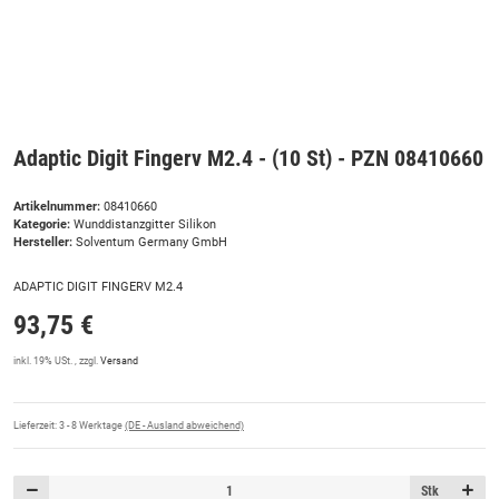
Adaptic Digit Fingerv M2.4 - (10 St) - PZN 08410660
Artikelnummer:
08410660
Kategorie:
Wunddistanzgitter Silikon
Hersteller:
Solventum Germany GmbH
ADAPTIC DIGIT FINGERV M2.4
93,75 €
inkl. 19% USt. , zzgl.
Versand
Lieferzeit:
3 - 8 Werktage
(DE - Ausland abweichend)
Stk