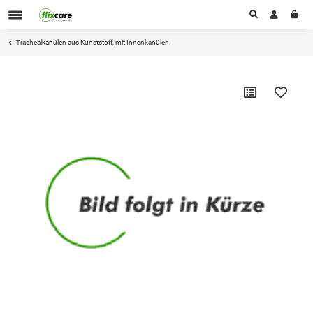
Trachealkanülen aus Kunststoff, mit Innenkanülen