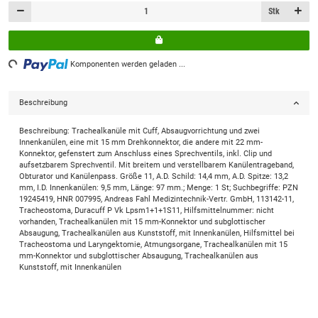
Stk
ading...
Komponenten werden geladen ...
Beschreibung
Beschreibung: Trachealkanüle mit Cuff, Absaugvorrichtung und zwei
Innenkanülen, eine mit 15 mm Drehkonnektor, die andere mit 22 mm-
Konnektor, gefenstert zum Anschluss eines Sprechventils, inkl. Clip und
aufsetzbarem Sprechventil. Mit breitem und verstellbarem Kanülentrageband,
Obturator und Kanülenpass. Größe 11, A.D. Schild: 14,4 mm, A.D. Spitze: 13,2
mm, I.D. Innenkanülen: 9,5 mm, Länge: 97 mm.; Menge: 1 St; Suchbegriffe: PZN
19245419, HNR 007995, Andreas Fahl Medizintechnik-Vertr. GmbH, 113142-11,
Tracheostoma, Duracuff P Vk Lpsm1+1+1S11, Hilfsmittelnummer: nicht
vorhanden, Trachealkanülen mit 15 mm-Konnektor und subglottischer
Absaugung, Trachealkanülen aus Kunststoff, mit Innenkanülen, Hilfsmittel bei
Tracheostoma und Laryngektomie, Atmungsorgane, Trachealkanülen mit 15
mm-Konnektor und subglottischer Absaugung, Trachealkanülen aus
Kunststoff, mit Innenkanülen