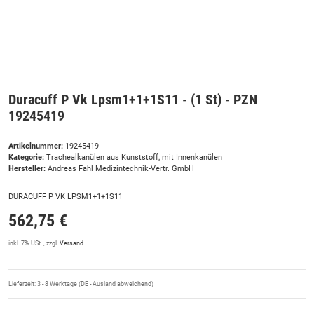
Duracuff P Vk Lpsm1+1+1S11 - (1 St) - PZN
19245419
Artikelnummer:
19245419
Kategorie:
Trachealkanülen aus Kunststoff, mit Innenkanülen
Hersteller:
Andreas Fahl Medizintechnik-Vertr. GmbH
DURACUFF P VK LPSM1+1+1S11
562,75 €
inkl. 7% USt. , zzgl.
Versand
Lieferzeit:
3 - 8 Werktage
(DE - Ausland abweichend)