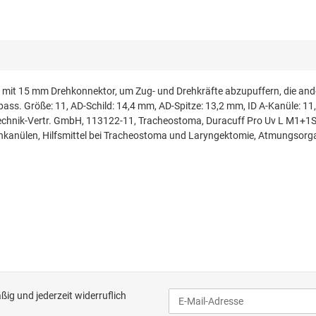
ne mit 15 mm Drehkonnektor, um Zug- und Drehkräfte abzupuffern, die a
pass. Größe: 11, AD-Schild: 14,4 mm, AD-Spitze: 13,2 mm, ID A-Kanüle: 11
chnik-Vertr. GmbH, 113122-11, Tracheostoma, Duracuff Pro Uv L M1+1S11
enkanülen, Hilfsmittel bei Tracheostoma und Laryngektomie, Atmungsorg
ig und jederzeit widerruflich