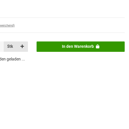
bweichend)
Stk
In den Warenkorb
n geladen ...