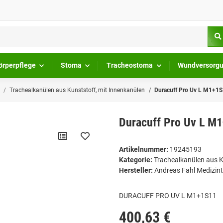
örperpflege
Stoma
Tracheostoma
Wundversorg
Trachealkanülen aus Kunststoff, mit Innenkanülen
Duracuff Pro Uv L M1+1S
Duracuff Pro Uv L M1
Artikelnummer:
19245193
Kategorie:
Trachealkanülen aus K
Hersteller:
Andreas Fahl Medizin
DURACUFF PRO UV L M1+1S11
400,63 €