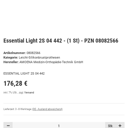
Essential Light 2S 04 442 - (1 St) - PZN 08082566
Artikelnummer:
08082566
Kategorie:
Leicht-Silikonbrustprothesen
Hersteller:
AMOENA Medizin-Orthopädie-Technik GmbH
ESSENTIAL LIGHT 2S 04 442
176,28 €
inkl. 7% USt. , zzgl.
Versand
Lieferzeit:
3 - 8 Werktage
(DE - Ausland abweichend)
Stk