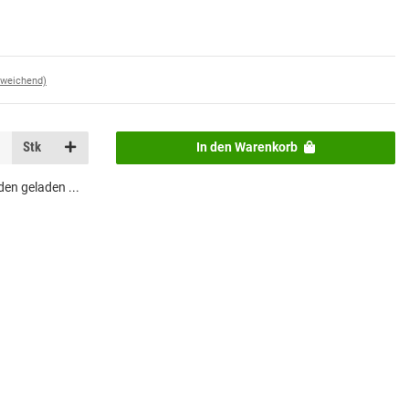
bweichend)
Stk
In den Warenkorb
n geladen ...