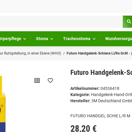
örperpflege
Stoma
Tracheostoma
Wundversorg
r Ruhigstellung, in einer Ebene (WHO)
Futuro Handgelenk-Schiene Li/Re Gr.M - 
Futuro Handgelenk-Sc
Artikelnummer:
04536418
Kategorie:
Handgelenk-Hand-Orthe
Hersteller:
3M Deutschland Gmb
FUTURO HANDGEL SCHIE L/R M
28,20 €