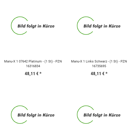
Manu-X 1 07642 Platinum - (1 St) - PZN
Manu-X 1 Links Schwarz - (1 St) - PZN
16316834
16735695
48,11 €
*
48,11 €
*