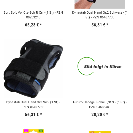
Bort Soft Vol Cts-Sch R Xs - (1 St) - PZN
Dynastab Dual Hand Gr.2 Schwarz - (1
00233218
St) - PZN 06467733
65,28 €
*
56,31 €
*
Dynastab Dual Hand Gr3 Sw - (1 St) -
Futuro Handgel Schie L/R S - (1 St) -
PZN 06467762
PZN 04536401
56,31 €
*
28,20 €
*