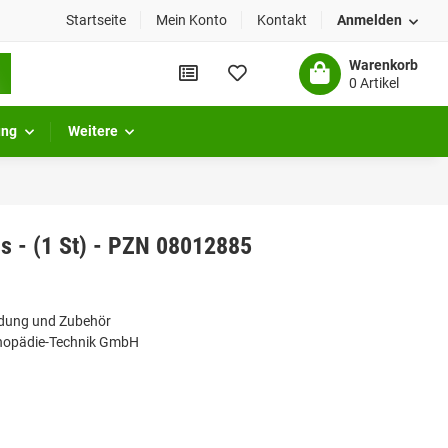
Startseite
Mein Konto
Kontakt
Anmelden
Warenkorb
0 Artikel
ung
Weitere
ss - (1 St) - PZN 08012885
idung und Zubehör
hopädie-Technik GmbH