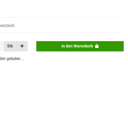
bweichend)
Stk
In den Warenkorb
n geladen ...