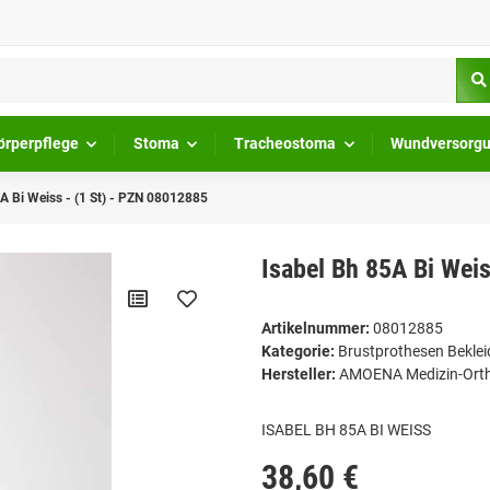
örperpflege
Stoma
Tracheostoma
Wundversorg
5A Bi Weiss - (1 St) - PZN 08012885
Isabel Bh 85A Bi Wei
Artikelnummer:
08012885
Kategorie:
Brustprothesen Bekle
Hersteller:
AMOENA Medizin-Ort
ISABEL BH 85A BI WEISS
38,60 €