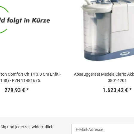
tton Comfort Ch 14 3.0 Cm Enfit -
Absauggeraet Medela Clario Akku
1 St) - PZN 11481675
08014201
279,93 €
*
1.623,42 €
*
ig und jederzeit widerruflich