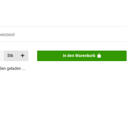
bweichend)
Stk
In den Warenkorb
n geladen ...