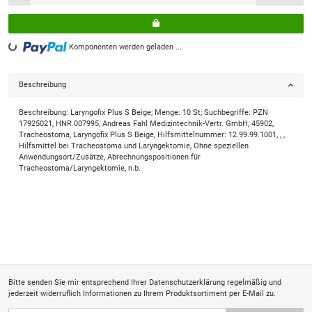
Komponenten werden geladen ...
Loading...
Beschreibung
Beschreibung: Laryngofix Plus S Beige; Menge: 10 St; Suchbegriffe: PZN
17925021, HNR 007995, Andreas Fahl Medizintechnik-Vertr. GmbH, 45902,
Tracheostoma, Laryngofix Plus S Beige, Hilfsmittelnummer: 12.99.99.1001, , ,
Hilfsmittel bei Tracheostoma und Laryngektomie, Ohne speziellen
Anwendungsort/Zusätze, Abrechnungspositionen für
Tracheostoma/Laryngektomie, n.b.
Bitte senden Sie mir entsprechend Ihrer
Datenschutzerklärung
regelmäßig und
jederzeit widerruflich Informationen zu Ihrem Produktsortiment per E-Mail zu.