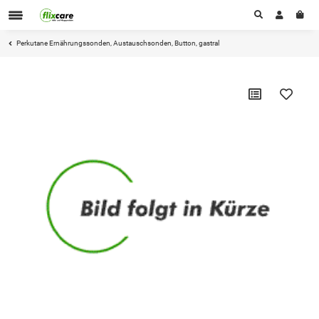
Perkutane Ernährungssonden, Austauschsonden, Button, gastral