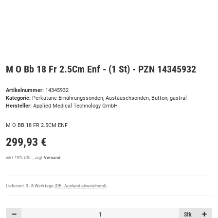
M O Bb 18 Fr 2.5Cm Enf - (1 St) - PZN 14345932
Artikelnummer:
14345932
Kategorie:
Perkutane Ernährungssonden, Austauschsonden, Button, gastral
Hersteller:
Applied Medical Technology GmbH
M O BB 18 FR 2.5CM ENF
299,93 €
inkl. 19% USt. , zzgl.
Versand
Lieferzeit:
3 - 8 Werktage
(DE - Ausland abweichend)
Stk