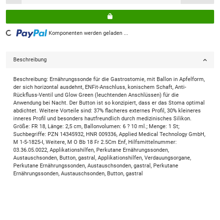
Loading...
Komponenten werden geladen ...
Beschreibung
Beschreibung: Ernährungssonde für die Gastrostomie, mit Ballon in Apfelform,
der sich horizontal ausdehnt, ENFit-Anschluss, konischem Schaft, Anti-
Rückfluss-Ventil und Glow Green (leuchtenden Anschlüssen) für die
Anwendung bei Nacht. Der Button ist so konzipiert, dass er das Stoma optimal
abdichtet. Weitere Vorteile sind: 37% flacheres externes Profil, 30% kleineres
inneres Profil und besonders hautfreundlich durch medizinisches Silikon.
Größe: FR 18, Länge: 2,5 cm, Ballonvolumen: 6 ? 10 ml.; Menge: 1 St;
Suchbegriffe: PZN 14345932, HNR 009336, Applied Medical Technology GmbH,
M 1-5-1825-I, Weitere, M O Bb 18 Fr 2.5Cm Enf, Hilfsmittelnummer:
03.36.05.0022, Applikationshilfen, Perkutane Ernährungssonden,
Austauschsonden, Button, gastral, Applikationshilfen, Verdauungsorgane,
Perkutane Ernährungssonden, Austauschsonden, gastral, Perkutane
Ernährungssonden, Austauschsonden, Button, gastral