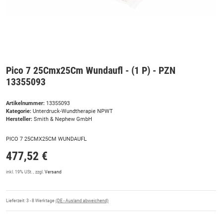
Pico 7 25Cmx25Cm Wundaufl - (1 P) - PZN
13355093
Artikelnummer:
13355093
Kategorie:
Unterdruck-Wundtherapie NPWT
Hersteller:
Smith & Nephew GmbH
PICO 7 25CMX25CM WUNDAUFL
477,52 €
inkl. 19% USt. , zzgl.
Versand
Lieferzeit:
3 - 8 Werktage
(DE - Ausland abweichend)