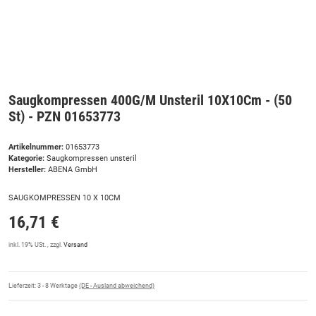
Saugkompressen 400G/M Unsteril 10X10Cm - (50
St) - PZN 01653773
Artikelnummer:
01653773
Kategorie:
Saugkompressen unsteril
Hersteller:
ABENA GmbH
SAUGKOMPRESSEN 10 X 10CM
16,71 €
inkl. 19% USt. , zzgl.
Versand
Lieferzeit:
3 - 8 Werktage
(DE - Ausland abweichend)