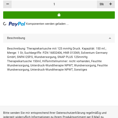
Stk
Komponenten werden geladen ...
Loading...
Beschreibung
Beschreibung: Therapiekartusche mit 125 mmHg Druck. Kapazität: 150 ml.;
Menge: 1 St; Suchbegriffe: PZN 16832406, HNR 013369, Solventum Germany
GmbH, SNPA125P.S, Wundversorgung, SNAP PLUS 125mmHg
Therapiekartusche 150ml, Hilfsmittelnummer: nicht vorhanden, Feuchte
Wundversorgung, Unterdruck-Wundtherapie NPWT, Wundversorgung, Feuchte
Wundversorgung, Unterdruck-Wundtherapie NPWT, Sonstiges
Bitte senden Sie mir entsprechend Ihrer
Datenschutzerklärung
regelmäßig und
jederzeit widerruflich Informationen zu Ihrem Produktsortiment per E-Mail zu.