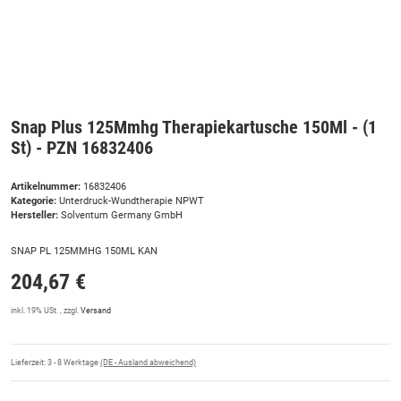
Snap Plus 125Mmhg Therapiekartusche 150Ml - (1
St) - PZN 16832406
Artikelnummer:
16832406
Kategorie:
Unterdruck-Wundtherapie NPWT
Hersteller:
Solventum Germany GmbH
SNAP PL 125MMHG 150ML KAN
204,67 €
inkl. 19% USt. , zzgl.
Versand
Lieferzeit:
3 - 8 Werktage
(DE - Ausland abweichend)