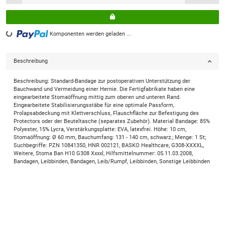
Loading...
Komponenten werden geladen ...
Beschreibung
Beschreibung: Standard-Bandage zur postoperativen Unterstützung der
Bauchwand und Vermeidung einer Hernie. Die Fertigfabrikate haben eine
eingearbeitete Stomaöffnung mittig zum oberen und unteren Rand.
Eingearbeitete Stabilisierungsstäbe für eine optimale Passform,
Prolapsabdeckung mit Klettverschluss, Flauschfläche zur Befestigung des
Protectors oder der Beuteltasche (separates Zubehör). Material Bandage: 85%
Polyester, 15% Lycra, Verstärkungsplatte: EVA, latexfrei. Höhe: 10 cm,
Stomaöffnung: Ø 60 mm, Bauchumfang: 131 - 140 cm, schwarz.; Menge: 1 St;
Suchbegriffe: PZN 10841350, HNR 002121, BASKO Healthcare, G308-XXXXL,
Weitere, Stoma Ban H10 G308 Xxxxl, Hilfsmittelnummer: 05.11.03.2008,
Bandagen, Leibbinden, Bandagen, Leib/Rumpf, Leibbinden, Sonstige Leibbinden