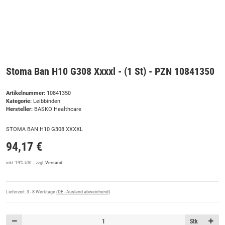
Stoma Ban H10 G308 Xxxxl - (1 St) - PZN 10841350
Artikelnummer:
10841350
Kategorie:
Leibbinden
Hersteller:
BASKO Healthcare
STOMA BAN H10 G308 XXXXL
94,17 €
inkl. 19% USt. , zzgl.
Versand
Lieferzeit:
3 - 8 Werktage
(DE - Ausland abweichend)
Stk