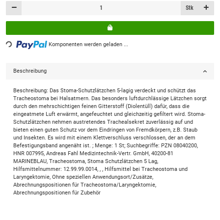
Stk
ing...
Komponenten werden geladen ...
Beschreibung
Beschreibung: Das Stoma-Schutzlätzchen 5-lagig verdeckt und schützt das
Tracheostoma bei Halsatmern. Das besonders luftdurchlässige Lätzchen sorgt
durch den mehrschichtigen feinen Gitterstoff (Diolentüll) dafür, dass die
eingeatmete Luft erwärmt, angefeuchtet und gleichzeitig gefiltert wird. Stoma-
Schutzlätzchen nehmen austretendes Trachealsekret zuverlässig auf und
bieten einen guten Schutz vor dem Eindringen von Fremdkörpern, z.B. Staub
und Insekten. Es wird mit einem Klettverschluss verschlossen, der an dem
Befestigungsband angenäht ist. ; Menge: 1 St; Suchbegriffe: PZN 08040200,
HNR 007995, Andreas Fahl Medizintechnik-Vertr. GmbH, 40200-81
MARINEBLAU, Tracheostoma, Stoma Schutzlätzchen 5 Lag,
Hilfsmittelnummer: 12.99.99.0014, , , Hilfsmittel bei Tracheostoma und
Laryngektomie, Ohne speziellen Anwendungsort/Zusätze,
Abrechnungspositionen für Tracheostoma/Laryngektomie,
Abrechnungspositionen für Zubehör