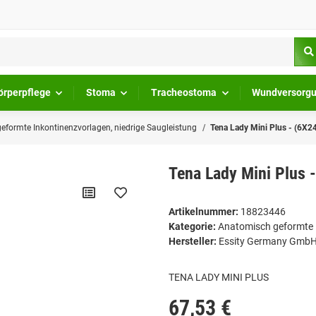
örperpflege
Stoma
Tracheostoma
Wundversorg
eformte Inkontinenzvorlagen, niedrige Saugleistung
Tena Lady Mini Plus - (6X2
Tena Lady Mini Plus 
Artikelnummer:
18823446
Kategorie:
Anatomisch geformte I
Hersteller:
Essity Germany Gmb
TENA LADY MINI PLUS
67,53 €