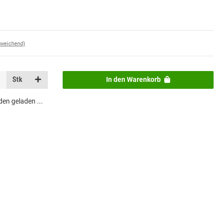
bweichend)
Stk
In den Warenkorb
n geladen ...