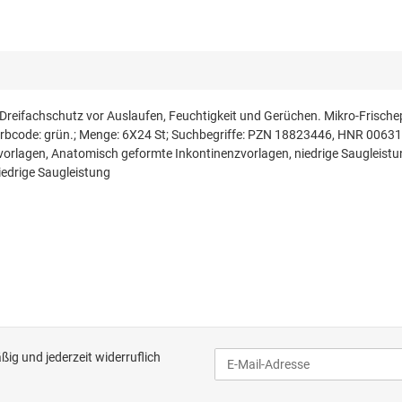
 Dreifachschutz vor Auslaufen, Feuchtigkeit und Gerüchen. Mikro-Frischep
Farbcode: grün.; Menge: 6X24 St; Suchbegriffe: PZN 18823446, HNR 0063
vorlagen, Anatomisch geformte Inkontinenzvorlagen, niedrige Saugleist
edrige Saugleistung
ig und jederzeit widerruflich