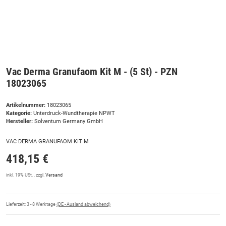
Vac Derma Granufaom Kit M - (5 St) - PZN
18023065
Artikelnummer:
18023065
Kategorie:
Unterdruck-Wundtherapie NPWT
Hersteller:
Solventum Germany GmbH
VAC DERMA GRANUFAOM KIT M
418,15 €
inkl. 19% USt. , zzgl.
Versand
Lieferzeit:
3 - 8 Werktage
(DE - Ausland abweichend)