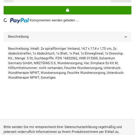
Loading...
Komponenten werden geladen ...
Beschreibung
Beschreibung: Inhalt: 2x spiralförmiger Verband, 14,7 x 17,4 x 1,75 cm, 2x
Abdeckstreifen, 1x Abdecktuch, 1x Blatt, 1x Pad, 1x Einweglineal, 1x Dressing-
Kit.; Menge: 5 St; Suchbegriffe: PZN 16832062, HNR 013369, Solventum
Germany GmbH, M8275045/5.S, Wundversorgung, Vac Simplace Ex Kit M,
Hilfsmittelnummer: nicht vorhanden, Feuchte Wundversorgung, Unterdruck-
Wundtherapie NPWT, Wundversorgung, Feuchte Wundversorgung, Unterdruck-
Wundtherapie NPWT, Sonstiges
Bitte senden Sie mir entsprechend Ihrer
Datenschutzerklärung
regelmäßig und
jederzeit widerruflich Informationen zu Ihrem Produktsortiment per E-Mail zu.