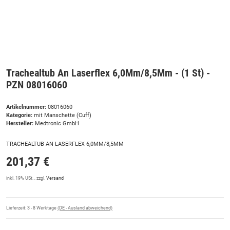
Trachealtub An Laserflex 6,0Mm/8,5Mm - (1 St) -
PZN 08016060
Artikelnummer:
08016060
Kategorie:
mit Manschette (Cuff)
Hersteller:
Medtronic GmbH
TRACHEALTUB AN LASERFLEX 6,0MM/8,5MM
201,37 €
inkl. 19% USt. , zzgl.
Versand
Lieferzeit:
3 - 8 Werktage
(DE - Ausland abweichend)