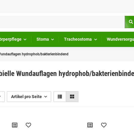
örperpflege
Stoma
Tracheostoma
Wundversorg
 Wundauflagen hydrophob/bakterienbindend
bielle Wundauflagen hydrophob/bakterienbind
Artikel pro Seite