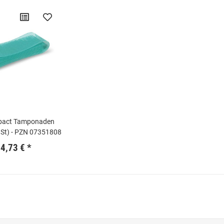
bact Tamponaden
 St) - PZN 07351808
94,73 €
*