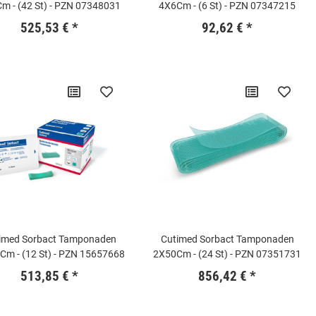
m - (42 St) - PZN 07348031
4X6Cm - (6 St) - PZN 07347215
525,53 €
*
92,62 €
*
imed Sorbact Tamponaden
Cutimed Sorbact Tamponaden
Cm - (12 St) - PZN 15657668
2X50Cm - (24 St) - PZN 07351731
513,85 €
*
856,42 €
*