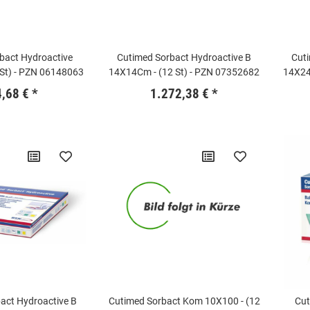
bact Hydroactive
Cutimed Sorbact Hydroactive B
Cuti
 St) - PZN 06148063
14X14Cm - (12 St) - PZN 07352682
14X24
4,68 €
*
1.272,38 €
*
act Hydroactive B
Cutimed Sorbact Kom 10X100 - (12
Cut