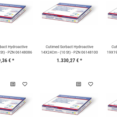
bact Hydroactive
Cutimed Sorbact Hydroactive
Cut
 St) - PZN 06148086
14X24Cm - (10 St) - PZN 06148100
19X19
9,36 €
*
1.330,27 €
*