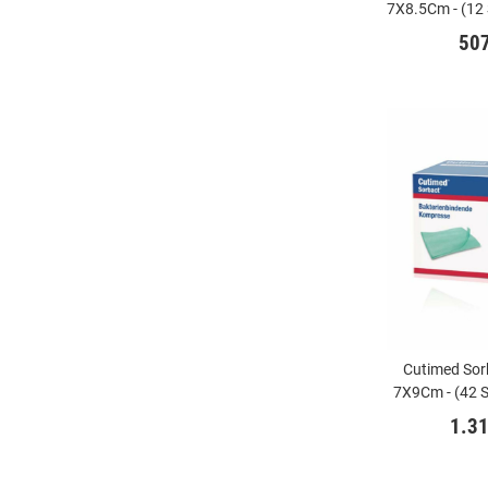
7X8.5Cm - (12
50
Cutimed Sor
7X9Cm - (42 
1.3