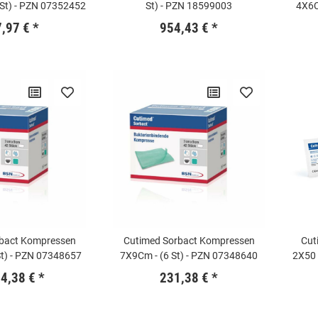
 St) - PZN 07352452
St) - PZN 18599003
4X6C
7,97 €
*
954,43 €
*
bact Kompressen
Cutimed Sorbact Kompressen
Cut
St) - PZN 07348657
7X9Cm - (6 St) - PZN 07348640
2X50 
14,38 €
*
231,38 €
*