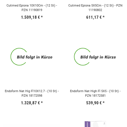
Cutimed Epiona 10X10Cm - (12 St) -
Cutimed Epiona 5X5Cm - (12 St) - PZN
PZN 11190819
11190802
1.509,18 €
*
611,17 €
*
Endoform Nat Hig Fl10X12.7 - (10 St) -
Endoform Nat High Fl 5X5 - (10 St) -
PZN 18172598
PZN 18172581
1.328,87 €
*
539,90 €
*