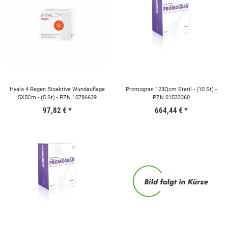
Hyalo 4 Regen Bioaktive Wundauflage
Promogran 123Qcm Steril - (10 St) -
5X5Cm - (5 St) - PZN 10786639
PZN 01532360
97,82 €
*
664,44 €
*