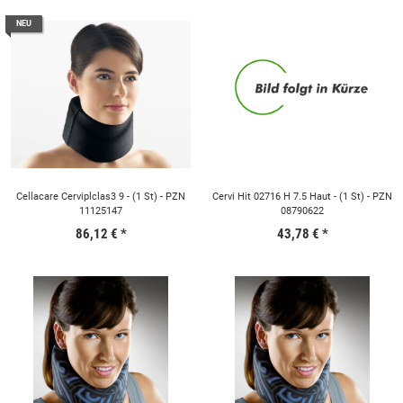
NEU
Cellacare Cerviplclas3 9 - (1 St) - PZN
Cervi Hit 02716 H 7.5 Haut - (1 St) - PZN
11125147
08790622
86,12 €
*
43,78 €
*