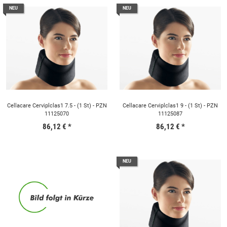
NEU
NEU
Cellacare Cerviplclas1 7.5 - (1 St) - PZN
Cellacare Cerviplclas1 9 - (1 St) - PZN
11125070
11125087
86,12 €
*
86,12 €
*
NEU