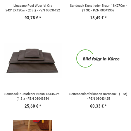
Ligasano Posi Wuerfel Ora
Sandsack Kunstleder Braun 18X27Cm -
24X12X12Cm - (2 St) - PZN 08036122
(1 St) - PZN 08043352
93,75 €
*
18,49 €
*
Sandsack Kunstleder Braun 18X45Cm -
Seitenschlaeferkissen Bordeaux - (1 St)
(1 St) - PZN 08043354
- PZN 08043425
25,60 €
*
60,33 €
*