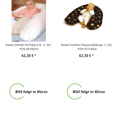
Sissel Comfort M Polyp O B - (1 St) -
Sissel Comfort Polystyrolfüllung - (1 St)
PZN 09156910
- PZN 07713424
62,30 €
*
62,30 €
*