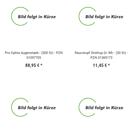
Pro Ophta Augenstaeb - (500 St) - PZN
Raucotupf Stieltup Gr Wk - (50 St) -
01097705
PZN 01369173
88,95 €
*
11,45 €
*