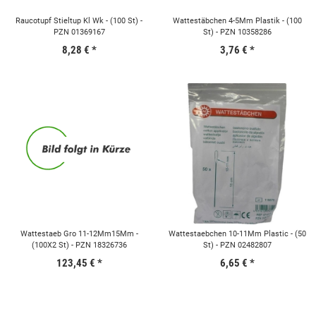
Raucotupf Stieltup Kl Wk - (100 St) -
Wattestäbchen 4-5Mm Plastik - (100
PZN 01369167
St) - PZN 10358286
8,28 €
*
3,76 €
*
Wattestaeb Gro 11-12Mm15Mm -
Wattestaebchen 10-11Mm Plastic - (50
(100X2 St) - PZN 18326736
St) - PZN 02482807
123,45 €
*
6,65 €
*