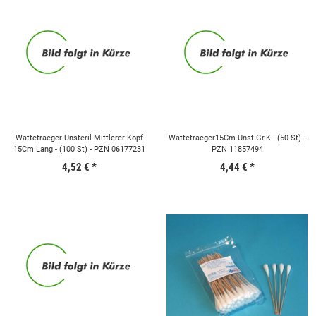
Wattetraeger Unsteril Mittlerer Kopf
Wattetraeger15Cm Unst Gr.K - (50 St) -
15Cm Lang - (100 St) - PZN 06177231
PZN 11857494
4,52 €
*
4,44 €
*