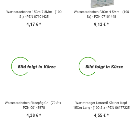
Wattestaebchen 15Cm 7-8Mm - (100
Wattestaebchen 23Cm 4-5Mm - (100
St) - PZN 07101425
St) - PZN 07101448
4,17 €
*
9,13 €
*
Wattestaebchen 2Koepfig Gr - (72 St) -
Wattetraeger Unsteril Kleiner Kopf
PZN 00145678
15Cm Lang - (100 St) - PZN 06177225
4,38 €
*
4,55 €
*