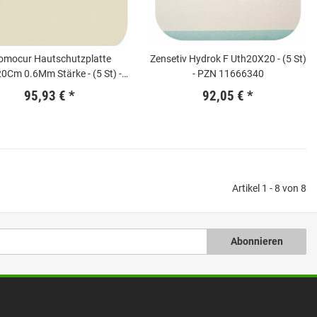
omocur Hautschutzplatte
Zensetiv Hydrok F Uth20X20 - (5 St)
0Cm 0.6Mm Stärke - (5 St) -
- PZN 11666340
PZN 10627935
95,93 €
*
92,05 €
*
Artikel 1 - 8 von 8
Abonnieren