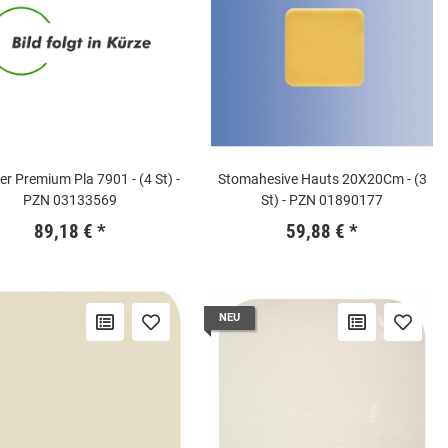
ter Premium Pla 7901 - (4 St) -
Stomahesive Hauts 20X20Cm - (3
PZN 03133569
St) - PZN 01890177
89,18 €
*
59,88 €
*
NEU