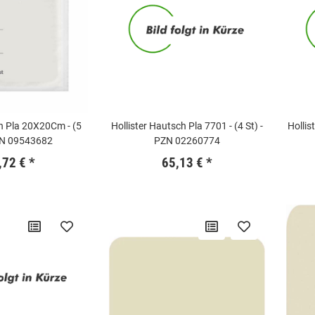
h Pla 20X20Cm - (5
Hollister Hautsch Pla 7701 - (4 St) -
Hollis
PZN 09543682
PZN 02260774
,72 €
*
65,13 €
*