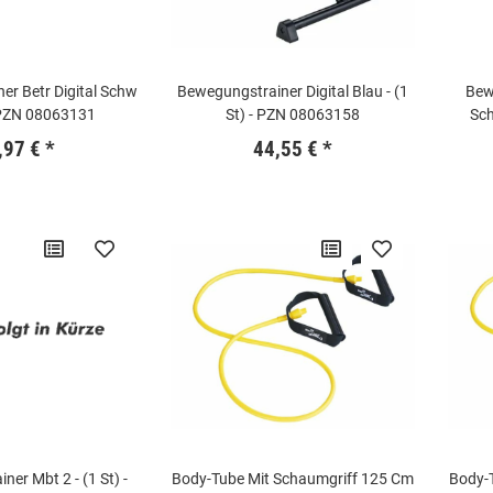
er Betr Digital Schw
Bewegungstrainer Digital Blau - (1
Bew
- PZN 08063131
St) - PZN 08063158
Sch
,97 €
*
44,55 €
*
er Mbt 2 - (1 St) -
Body-Tube Mit Schaumgriff 125 Cm
Body-