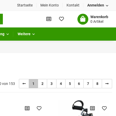
Startseite
Mein Konto
Kontakt
Anmelden
Warenkorb
0 Artikel
ung
Weitere
20 von 153
1
2
3
4
5
6
7
8