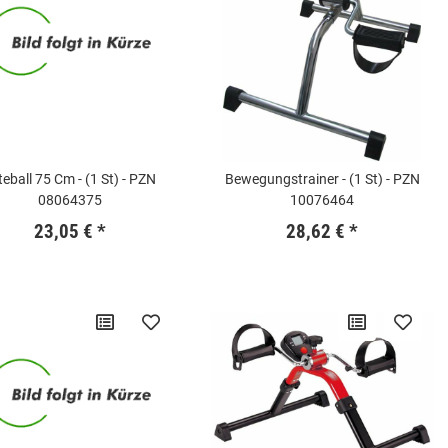
teball 75 Cm - (1 St) - PZN
Bewegungstrainer - (1 St) - PZN
08064375
10076464
23,05 €
*
28,62 €
*