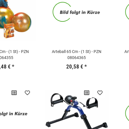
Cm - (1 St) - PZN
Arteball 65 Cm - (1 St) - PZN
Ar
064355
08064365
,48 €
*
20,58 €
*