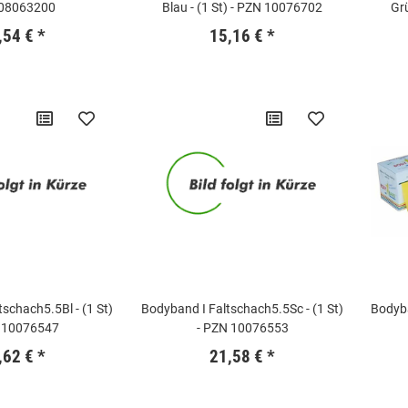
08063200
Blau - (1 St) - PZN 10076702
Grü
,54 €
*
15,16 €
*
schach5.5Bl - (1 St)
Bodyband I Faltschach5.5Sc - (1 St)
Bodyba
 10076547
- PZN 10076553
,62 €
*
21,58 €
*