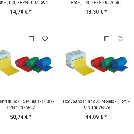
n - (1 St) - PZN 10076694
Rot - (1 St) - PZN 10076688
14,70 €
*
13,30 €
*
nd In Box 25 M Blau - (1 St) -
Bodyband In Box 25 M Gelb - (1 St) -
PZN 10076607
PZN 10076576
50,74 €
*
44,09 €
*