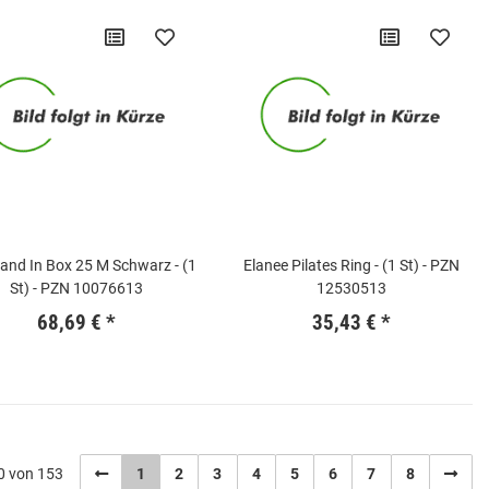
nd In Box 25 M Schwarz - (1
Elanee Pilates Ring - (1 St) - PZN
St) - PZN 10076613
12530513
68,69 €
*
35,43 €
*
20 von 153
1
2
3
4
5
6
7
8