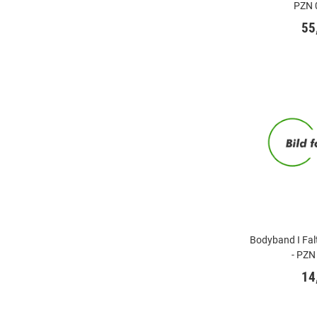
PZN 
55
Bodyband I Falt
- PZN
14