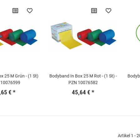
x 25 M Grün - (1 St)
Bodyband In Box 25 M Rot - (1 St) -
Bodyba
 10076599
PZN 10076582
,65 €
*
45,64 €
*
Artikel 1 - 