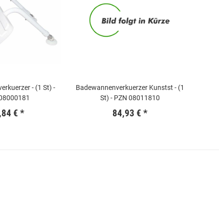
kuerzer - (1 St) -
Badewannenverkuerzer Kunstst - (1
08000181
St) - PZN 08011810
,84 €
*
84,93 €
*