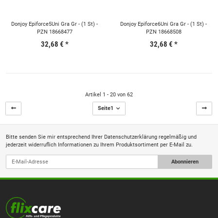
Donjoy Epiforce5Uni Gra Gr - (1 St) -
Donjoy Epiforce6Uni Gra Gr - (1 St) -
PZN 18668477
PZN 18668508
32,68 €
*
32,68 €
*
Artikel 1 - 20 von 62
Seite
1
Bitte senden Sie mir entsprechend Ihrer
Datenschutzerklärung
regelmäßig und
jederzeit widerruflich Informationen zu Ihrem Produktsortiment per E-Mail zu.
Abonnieren